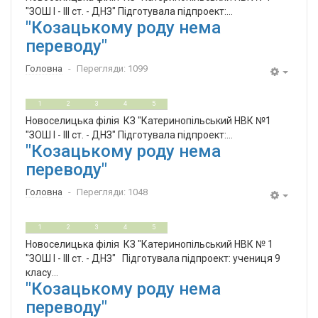
"ЗОШ І - ІІІ ст. - ДНЗ" Підготувала підпроект:...
"Козацькому роду нема
переводу"
Головна
Перегляди: 1099
Empty
0
5
1
2
3
4
5
Новоселицька філія КЗ "Катеринопільський НВК №1
"ЗОШ І - ІІІ ст. - ДНЗ" Підготувала підпроект:...
"Козацькому роду нема
переводу"
Головна
Перегляди: 1048
Empty
0
5
1
2
3
4
5
Новоселицька філія КЗ "Катеринопільський НВК № 1
"ЗОШ І - ІІІ ст. - ДНЗ" Підготувала підпроект: учениця 9
класу...
"Козацькому роду нема
переводу"