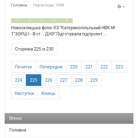
Головна
Перегляди: 1099
Empty
0
5
1
2
3
4
5
Новоселицька філія КЗ "Катеринопільський НВК №
1"ЗОРШ І - ІІІ ст. - ДНЗ" Підготувала підпроект:...
Сторінка 225 із 230
Початок
Попередня
220
221
222
223
224
225
226
227
228
229
Наступна
Кінець
Меню
Головна