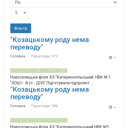
Фільтр
"Козацькому роду нема
переводу"
Головна
Перегляди: 979
Empty
0
5
1
2
3
4
5
Новоселицька філія КЗ "Катеринопільський НВК № 1
"ЗОШ І - ІІІ ст.- ДНЗ" Підготувала підпроект:...
"Козацькому роду нема
переводу"
Головна
Перегляди: 998
Empty
0
5
1
2
3
4
5
Новоселицька філія КЗ "Катеринопільський НВК №1