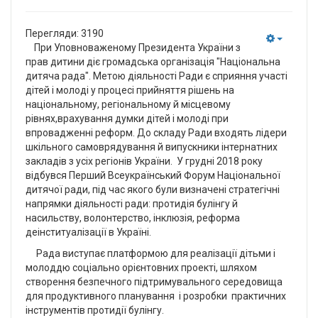
Перегляди: 3190
При Уповноваженому Президента України з
Empty
прав дитини діє громадська організація "Національна
дитяча рада". Метою діяльності Ради є сприяння участі
дітей і молоді у процесі прийняття рішень на
національному, регіональному й місцевому
рівнях,врахування думки дітей і молоді при
впровадженні реформ. До складу Ради входять лідери
шкільного самоврядування й випускники інтернатних
закладів з усіх регіонів України. У грудні 2018 року
відбувся Перший Всеукраїнський Форум Національної
дитячої ради, під час якого були визначені стратегічні
напрямки діяльності ради: протидія булінгу й
насильству, волонтерство, інклюзія, реформа
деінституалізації в Україні.
Рада виступає платформою для реалізації дітьми і
молоддю соціально орієнтовних проекті, шляхом
створення безпечного підтримувального середовища
для продуктивного планування і розробки практичних
інструментів протидії булінгу.