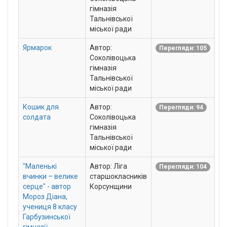
гімназія
Тальнівської
міської ради
Ярмарок
Автор:
Перегляди: 105
Соколівоцька
гімназія
Тальнівської
міської ради
Кошик для
Автор:
Перегляди: 94
солдата
Соколівоцька
гімназія
Тальнівської
міської ради
"Маленькі
Автор: Ліга
Перегляди: 104
вчинки – велике
старшокласників
серце" - автор
Корсунщини
Мороз Діана,
учениця 8 класу
Гарбузинської