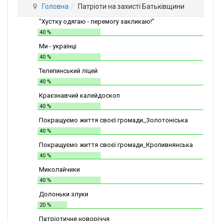
Головна
Патріоти на захисті Батьківщини
"Хустку одягаю - перемогу закликаю!"
40 %
Ми - українці
40 %
Телепинський ліцей
40 %
Краєзнавчий калейдоскоп
40 %
Покращуємо життя своєї громади_Золотоніська
СШІТ №2
40 %
Покращуємо життя своєї громади_Кропивнянська
ЗОШ
40 %
Миколайчики
40 %
Долоньки злуки
20 %
Патріотичне новоріччя