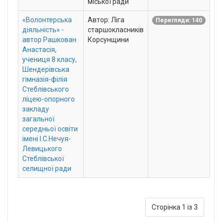
міської ради
«Волонтерська
Автор: Ліга
Перегляди: 140
діяльність» -
старшокласників
автор Рашкован
Корсунщини
Анастасія,
учениця 8 класу,
Шендерівська
гімназія-філія
Стеблівського
ліцею-опорного
закладу
загальної
середньої освіти
імені І.С.Нечуя-
Левицького
Стеблівської
селищної ради
Сторінка 1 із 3