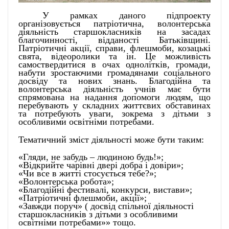
У рамках даного підпроекту
організовується патріотична, волонтерська
діяльність старшокласників на засадах
благочинності, відданості Батьківщині.
Патріотичні акції, справи, флешмоби, козацькі
свята, відеоролики та ін. Це можливість
самоствердитися в очах однолітків, громади,
набути зростаючими громадянами соціального
досвіду та нових знань. Благодійна та
волонтерська діяльність учнів має бути
спрямована на надання допомоги людям, що
перебувають у складних життєвих обставинах
та потребують уваги, зокрема з дітьми з
особливими освітніми потребами.
Тематичний зміст діяльності може бути таким:
«Гляди, не забудь – людиною будь!»;
«Відкрийте чарівні двері добра і довіри»;
«Чи все в житті стосується тебе?»;
«Волонтерська робота»;
«Благодійні фестивалі, конкурси, вистави»;
«Патріотичні флешмоби, акції»;
«Завжди поруч» ( досвід спільної діяльності
старшокласників з дітьми з особливими
освітніми потребами»» тощо.