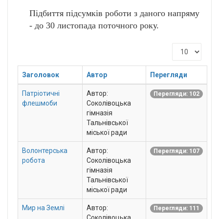
Підбиття підсумків роботи з даного напряму
- до 30 листопада поточного року.
Показати
Заголовок
Автор
Перегляди
Патріотичні
Автор:
Перегляди: 102
флешмоби
Соколівоцька
гімназія
Тальнівської
міської ради
Волонтерська
Автор:
Перегляди: 107
робота
Соколівоцька
гімназія
Тальнівської
міської ради
Мир на Землі
Автор:
Перегляди: 111
Соколівоцька