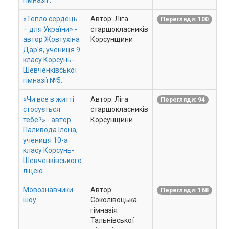
гімназії .
«Тепло сердець
Автор: Ліга
Перегляди: 100
– для України» -
старшокласників
автор Жовтухіна
Корсунщини
Дар'я, учениця 9
класу Корсунь-
Шевченківської
гімназії №5.
«Чи все в житті
Автор: Ліга
Перегляди: 94
стосується
старшокласників
тебе?» - автор
Корсунщини
Паливода Ілона,
учениця 10-а
класу Корсунь-
Шевченківського
ліцею.
Мовознавчики-
Автор:
Перегляди: 168
шоу
Соколівоцька
гімназія
Тальнівської