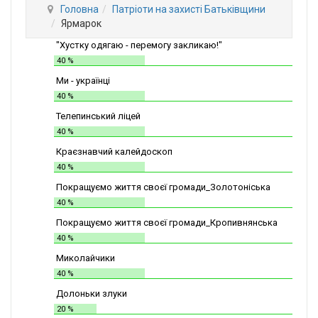
Головна
Патріоти на захисті Батьківщини
Ярмарок
"Хустку одягаю - перемогу закликаю!"
40 %
Ми - українці
40 %
Телепинський ліцей
40 %
Краєзнавчий калейдоскоп
40 %
Покращуємо життя своєї громади_Золотоніська
СШІТ №2
40 %
Покращуємо життя своєї громади_Кропивнянська
ЗОШ
40 %
Миколайчики
40 %
Долоньки злуки
20 %