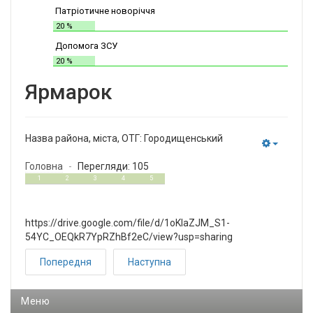
Патріотичне новоріччя
20 %
Допомога ЗСУ
20 %
Ярмарок
Назва района, міста, ОТГ:
Городищенський
Empty
Головна
Перегляди: 105
2
5
1
2
3
4
5
https://drive.google.com/file/d/1oKlaZJM_S1-
54YC_OEQkR7YpRZhBf2eC/view?usp=sharing
Попередня
Наступна
Меню