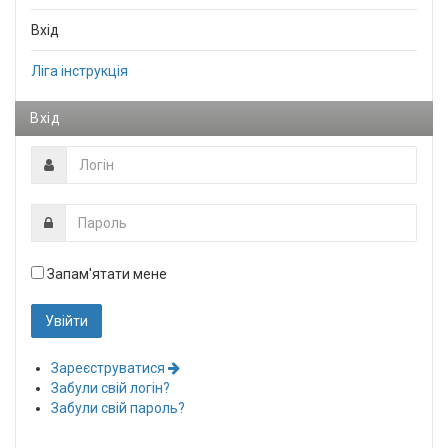
Вхід
Ліга інструкція
Вхід
Запам'ятати мене
Зареєструватися
Забули свій логін?
Забули свій пароль?