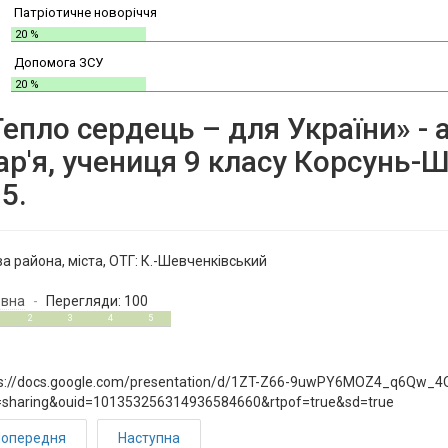
Патріотичне новоріччя
20 %
Допомога ЗСУ
20 %
Тепло сердець – для України» -
р'я, учениця 9 класу Корсунь-Ш
5.
а района, міста, ОТГ:
К.-Шевченківський
овна
Перегляди: 100
2
3
4
5
s://docs.google.com/presentation/d/1ZT-Z66-9uwPY6MOZ4_q6Qw_4Q
=sharing&ouid=101353256314936584660&rtpof=true&sd=true
опередня
Наступна