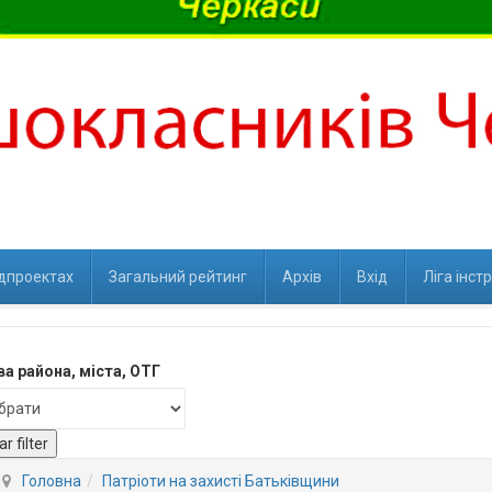
ідпроектах
Загальний рейтинг
Архів
Вхід
Ліга інст
а района, міста, ОТГ
ar filter
Головна
Патріоти на захисті Батьківщини