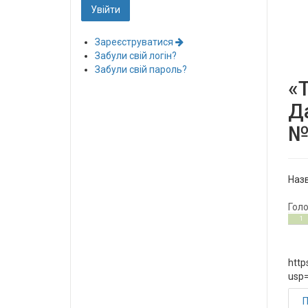
Зареєструватися
Забули свій логін?
Забули свій пароль?
«
Да
№
Назв
Гол
3
5
1
http
usp
П