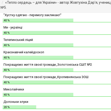
«Тепло сердець – для України» - автор Жовтухіна Дар'я, учениц
№5.
"Хустку одягаю - перемогу закликаю!"
40 %
Ми - українці
40 %
Телепинський ліцей
40 %
Краєзнавчий калейдоскоп
40 %
Покращуємо життя своєї громади_Золотоніська СШІТ №2
40 %
Покращуємо життя своєї громади_Кропивнянська ЗОШ
40 %
Миколайчики
40 %
Долоньки злуки
20 %