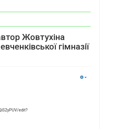
 автор Жовтухіна
евченківської гімназії
Empty
iS2yPUV/edit?