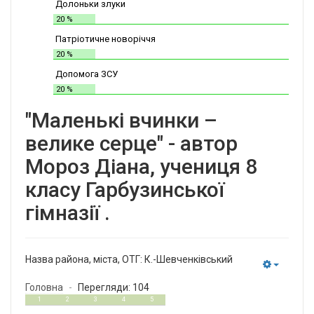
Долоньки злуки
20 %
Патріотичне новоріччя
20 %
Допомога ЗСУ
20 %
"Маленькі вчинки –
велике серце" - автор
Мороз Діана, учениця 8
класу Гарбузинської
гімназії .
Назва района, міста, ОТГ:
К.-Шевченківський
Empty
Головна
Перегляди: 104
3
5
1
2
3
4
5