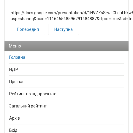
https://docs.google.com/presentation/d/1NVZZsSryJlGLduLbkw
usp=sharing&ouid=111646548596291484887&rtpof=true&sd=tr
Попередня
Наступна
Меню
Головна
НДР
Про нас
Рейтинг по підпроектах
Загальний рейтинг
Архів
Вхід