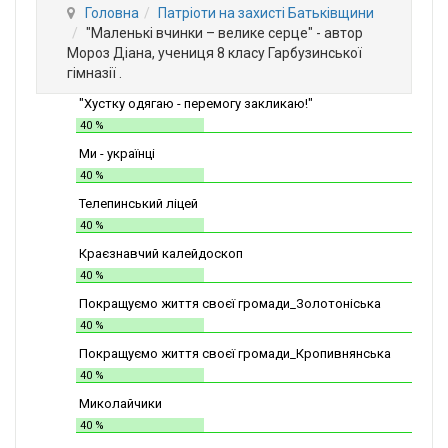
Головна
Патріоти на захисті Батьківщини
"Маленькі вчинки – велике серце" - автор
Мороз Діана, учениця 8 класу Гарбузинської
гімназії .
"Хустку одягаю - перемогу закликаю!"
40 %
Ми - українці
40 %
Телепинський ліцей
40 %
Краєзнавчий калейдоскоп
40 %
Покращуємо життя своєї громади_Золотоніська
СШІТ №2
40 %
Покращуємо життя своєї громади_Кропивнянська
ЗОШ
40 %
Миколайчики
40 %