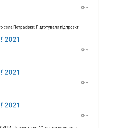
Empty
о села Петраківки; Підготували підпроєкт:
!"2021
Empty
!"2021
Empty
!"2021
Empty
ТИ Презентація: "Сторінки історї мого