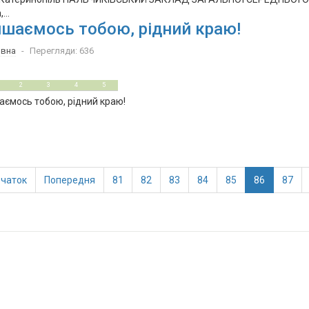
...
шаємось тобою, рідний краю!
овна
Перегляди: 636
2
3
4
5
ємось тобою, рідний краю!
чаток
Попередня
81
82
83
84
85
86
87