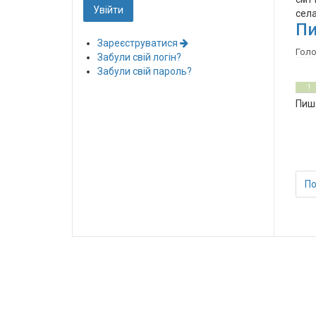
села,
Пи
Зареєструватися
Гол
Забули свій логін?
Забули свій пароль?
0
5
1
Пиша
По