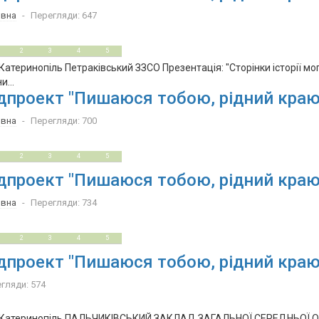
овна
Перегляди: 647
2
3
4
5
Катеринопіль Петраківський ЗЗСО Презентація: "Сторінки історії мог
и...
дпроект "Пишаюся тобою, рідний краю
овна
Перегляди: 700
2
3
4
5
дпроект "Пишаюся тобою, рідний краю
овна
Перегляди: 734
2
3
4
5
дпроект "Пишаюся тобою, рідний краю
гляди: 574
 Катеринопіль ПАЛЬЧИКІВСЬКИЙ ЗАКЛАД ЗАГАЛЬНОЇ СЕРЕДНЬОЇ ОСВІ