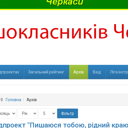
ідпроектах
Загальний рейтинг
Архів
Вхід
Ліга інст
Головна
Архів
Фільтр
дпроект "Пишаюся тобою, рідний краю