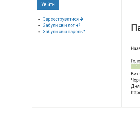
Зареєструватися
П
Забули свій логін?
Забули свій пароль?
Назв
Гол
0
5
1
Вихо
Черк
Дня 
http