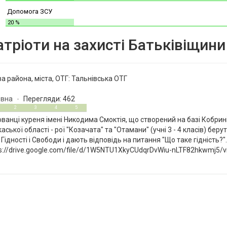
Допомога ЗСУ
20 %
атріоти на захисті Батьківіщини
а района, міста, ОТГ:
Тальнівська ОТГ
овна
Перегляди: 462
2
3
4
5
ванці куреня імені Никодима Смоктія, що створений на базі Кобринів
аської області - рої "Козачата" та "Отамани" (учні 3 - 4 класів) бе
Гідності і Свободи і дають відповідь на питання "Що таке гідність?"
s://drive.google.com/file/d/1W5NTU1XkyCUdqrDvWiu-nLTF82hkwmj5/v