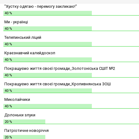
"Хустку одягаю - перемогу закликаю!"
40 %
Ми - українці
40 %
Телепинський ліцей
40 %
Краєзнавчий калейдоскоп
40 %
Покращуємо життя своєї громади_Золотоніська СШІТ №2
40 %
Покращуємо життя своєї громади_Кропивнянська ЗОШ
40 %
Миколайчики
40 %
Долоньки злуки
20 %
Патріотичне новоріччя
20 %