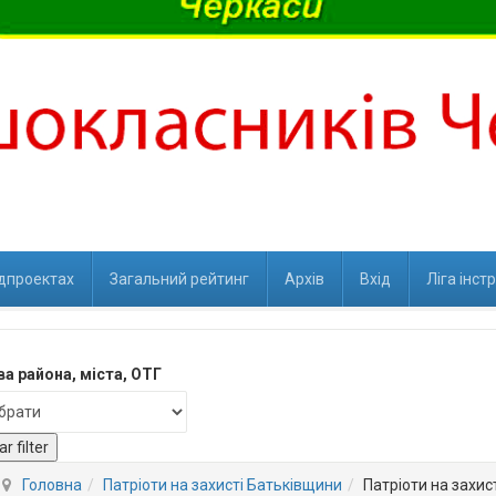
ідпроектах
Загальний рейтинг
Архів
Вхід
Ліга інст
а района, міста, ОТГ
ar filter
Головна
Патріоти на захисті Батьківщини
Патріоти на захис