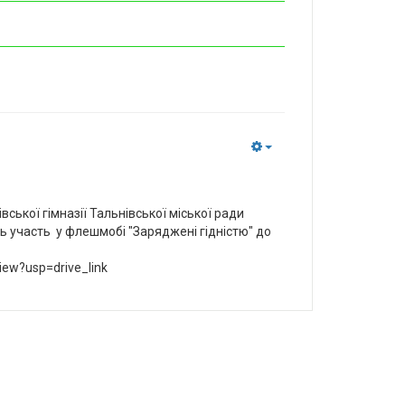
Empty
ської гімназії Тальнівської міської ради
руть участь у флешмобі "Заряджені гідністю" до
.
iew?usp=drive_link