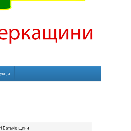
рукція
ті Батьківіщини