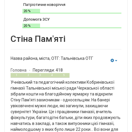
Патріотичне новоріччя
20 %
Допомога ЗСУ
20 %
Стіна Пам'яті
Назва района, міста, ОТГ:
Тальнівська ОТГ
Empty
Головна
Перегляди: 418
0
5
1
2
3
4
5
Учнівський та педагогічний колективи Кобринівської
гімназії Тальнівської міської ради Черкаської області
зібрали кошти на благодійному ярмарку та відкрили
Стіну Пам'яті захисникам - односельцям. На банері
увіковічнені мужні люди, які загинули, захищаючи
сувернітет України. Це і працівники гімназії, вчитель
фізкультури, багатодітні батьки, діти яких продовжують
навчатись в закладі, а також випускники цієї гімназії,
наймолодшому з яких було лише 22 роки... Всі вони для