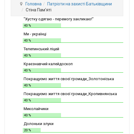
Головна
Патріоти на захисті Батьківщини
Стіна Пам'яті
"Хустку одягаю - перемогу закликаю!"
40 %
Ми - українці
40 %
Телепинський ліцей
40 %
Краєзнавчий калейдоскоп
40 %
Покращуємо життя своєї громади_Золотоніська
СШІТ №2
40 %
Покращуємо життя своєї громади_Кропивнянська
ЗОШ
40 %
Миколайчики
40 %
Долоньки злуки
20 %