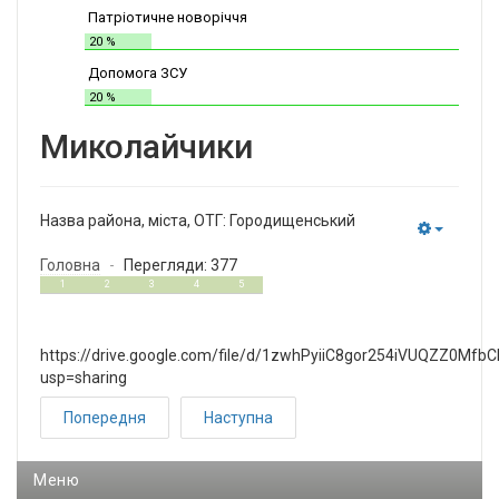
Патріотичне новоріччя
20 %
Допомога ЗСУ
20 %
Миколайчики
Назва района, міста, ОТГ:
Городищенський
Empty
Головна
Перегляди: 377
2
5
1
2
3
4
5
https://drive.google.com/file/d/1zwhPyiiC8gor254iVUQZZ0MfbC
usp=sharing
Попередня
Наступна
Меню