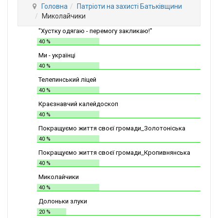
Головна
Патріоти на захисті Батьківщини
Миколайчики
"Хустку одягаю - перемогу закликаю!"
40 %
Ми - українці
40 %
Телепинський ліцей
40 %
Краєзнавчий калейдоскоп
40 %
Покращуємо життя своєї громади_Золотоніська
СШІТ №2
40 %
Покращуємо життя своєї громади_Кропивнянська
ЗОШ
40 %
Миколайчики
40 %
Долоньки злуки
20 %