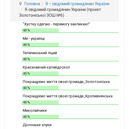
Головна
Я – свідомий громадянин України
Я-свідомий громадянин України (проєкт
Золотоніської ЗОШ №6)
"Хустку одягаю - перемогу закликаю!"
40 %
Ми - українці
40 %
Телепинський ліцей
40 %
Краєзнавчий калейдоскоп
40 %
Покращуємо життя своєї громади_Золотоніська
СШІТ №2
40 %
Покращуємо життя своєї громади_Кропивнянська
ЗОШ
40 %
Миколайчики
40 %
Долоньки злуки