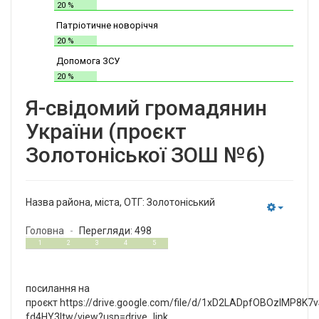
20 %
Патріотичне новоріччя
20 %
Допомога ЗСУ
20 %
Я-свідомий громадянин
України (проєкт
Золотоніської ЗОШ №6)
Назва района, міста, ОТГ:
Золотоніський
Empty
Головна
Перегляди: 498
1
5
1
2
3
4
5
посилання на
проєкт https://drive.google.com/file/d/1xD2LADpfOBOzIMP8K7
fd4HY3Itw/view?usp=drive_link