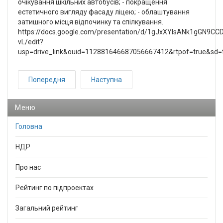
очікування шкільних автобусів; - покращення
естетичного вигляду фасаду ліцею; - облаштування
затишного місця відпочинку та спілкування.
https://docs.google.com/presentation/d/1gJxXYIsANk1gGN9CCD
vL/edit?
usp=drive_link&ouid=112881646687056667412&rtpof=true&sd=
Попередня
Наступна
Меню
Головна
НДР
Про нас
Рейтинг по підпроектах
Загальний рейтинг