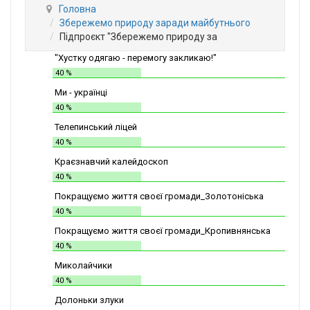
Головна
Збережемо природу заради майбутнього
Підпроєкт "Збережемо природу за
"Хустку одягаю - перемогу закликаю!"
40 %
Ми - українці
40 %
Телепинський ліцей
40 %
Краєзнавчий калейдоскоп
40 %
Покращуємо життя своєї громади_Золотоніська
СШІТ №2
40 %
Покращуємо життя своєї громади_Кропивнянська
ЗОШ
40 %
Миколайчики
40 %
Долоньки злуки