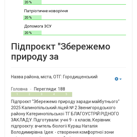
20 %
Патріотичне новоріччя
20 %
Допомога ЗСУ
20 %
Підпроєкт "Збережемо
природу за
Назва района, міста, ОТГ:
Городищенський
Empty
Головна
Перегляди: 188
0
5
1
2
3
4
5
Підпроєкт "Збережемо природу заради майбутнього"
2025 Калинопільський ліцей № 2 Звенигородського
району Катеринопільської ТГ БЛАГОУСТРІЙ РІДНОГО
ЗАКЛАДУ. Підготували: учні 9 - х класів; Керівник
підпроєкту: вчитель біології Кураш Наталія
Володимирівна. Ідея: - створення комфортної зони