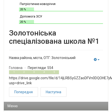
Патріотичне новоріччя
20 %
Допомога ЗСУ
20 %
Золотоніська
спеціалізована школа №1
Назва района, міста, ОТГ:
Золотоніський
Empty
Головна
Перегляди: 554
0
5
1
2
3
4
5
https://drive.google.com/file/d/14jLRBSyGZZaoDFVn0DQOHE7y
usp=drive_link
Попередня
Наступна
Меню