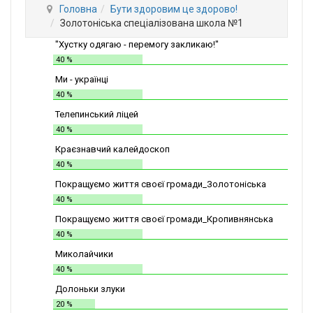
Головна
Бути здоровим це здорово!
Золотоніська спеціалізована школа №1
"Хустку одягаю - перемогу закликаю!"
40 %
Ми - українці
40 %
Телепинський ліцей
40 %
Краєзнавчий калейдоскоп
40 %
Покращуємо життя своєї громади_Золотоніська
СШІТ №2
40 %
Покращуємо життя своєї громади_Кропивнянська
ЗОШ
40 %
Миколайчики
40 %
Долоньки злуки
20 %