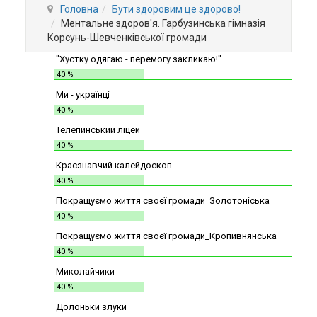
Головна
Бути здоровим це здорово!
Ментальне здоров'я. Гарбузинська гімназія
Корсунь-Шевченківської громади
"Хустку одягаю - перемогу закликаю!"
40 %
Ми - українці
40 %
Телепинський ліцей
40 %
Краєзнавчий калейдоскоп
40 %
Покращуємо життя своєї громади_Золотоніська
СШІТ №2
40 %
Покращуємо життя своєї громади_Кропивнянська
ЗОШ
40 %
Миколайчики
40 %
Долоньки злуки