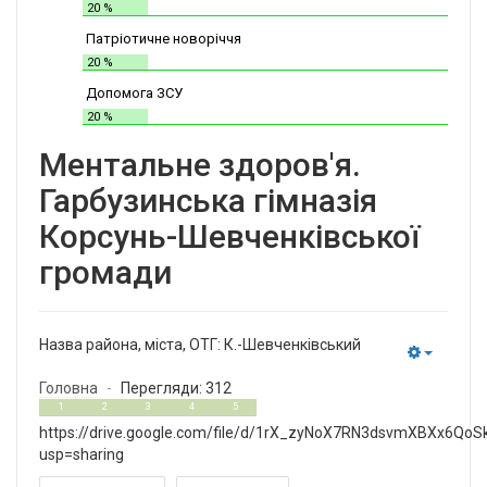
20 %
Патріотичне новоріччя
20 %
Допомога ЗСУ
20 %
Ментальне здоров'я.
Гарбузинська гімназія
Корсунь-Шевченківської
громади
Назва района, міста, ОТГ:
К.-Шевченківський
Empty
Головна
Перегляди: 312
0
5
1
2
3
4
5
https://drive.google.com/file/d/1rX_zyNoX7RN3dsvmXBXx6QoS
usp=sharing