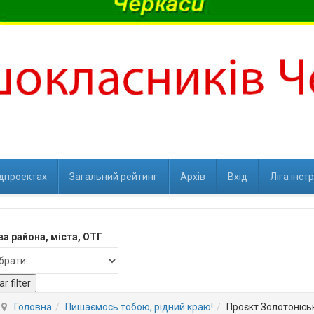
ідпроектах
Загальний рейтинг
Архів
Вхід
Ліга інст
а района, міста, ОТГ
ar filter
Головна
Пишаємось тобою, рідний краю!
Проєкт Золотоніськ