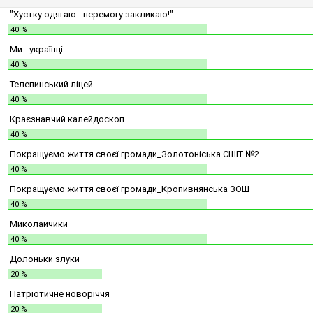
"Хустку одягаю - перемогу закликаю!"
40 %
Ми - українці
40 %
Телепинський ліцей
40 %
Краєзнавчий калейдоскоп
40 %
Покращуємо життя своєї громади_Золотоніська СШІТ №2
40 %
Покращуємо життя своєї громади_Кропивнянська ЗОШ
40 %
Миколайчики
40 %
Долоньки злуки
20 %
Патріотичне новоріччя
20 %