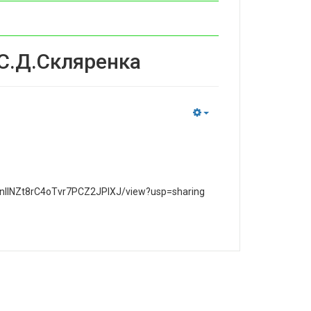
 С.Д.Скляренка
Empty
onllNZt8rC4oTvr7PCZ2JPlXJ/view?usp=sharing