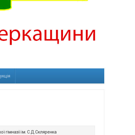
рукція
ої гімназії ім. С.Д.Скляренка