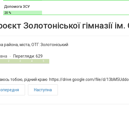
Допомога ЗСУ
20 %
оєкт Золотоніської гімназії ім.
а района, міста, ОТГ:
Золотоніський
овна
Перегляди: 629
5
2
3
4
5
юсь тобою, рідний краю https://drive.google.com/file/d/13bM5Udd
опередня
Наступна