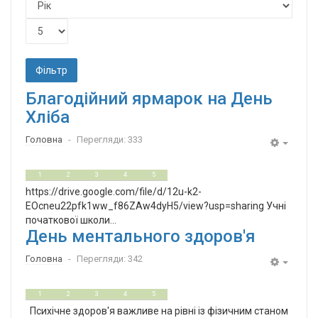
Фільтр
Благодійний ярмарок на День
Хліба
Головна
Перегляди: 333
Empty
0
5
1
2
3
4
5
https://drive.google.com/file/d/12u-k2-
EOcneu22pfk1ww_f86ZAw4dyH5/view?usp=sharing Учні
початкової школи...
День ментального здоров'я
Головна
Перегляди: 342
Empty
0
5
1
2
3
4
5
Психічне здоров'я важливе на рівні із фізичним станом