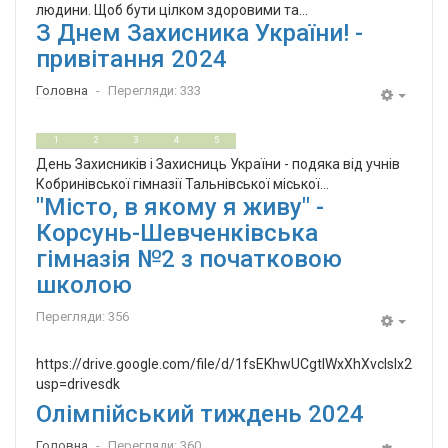
людини. Щоб бути цілком здоровими та...
З Днем Захисника України! -
привітання 2024
Головна
Перегляди: 333
Empty
0
5
1
2
3
4
5
День Захисників і Захисниць України - подяка від учнів
Кобринівської гімназії Тальнівської міської...
"Місто, в якому я живу" -
Корсунь-Шевченківська
гімназія №2 з початковою
школою
Перегляди: 356
Empty
https://drive.google.com/file/d/1fsEKhwUCgtIWxXhXvcIslx2WIY
usp=drivesdk
Олімпійський тиждень 2024
Головна
Перегляди: 360