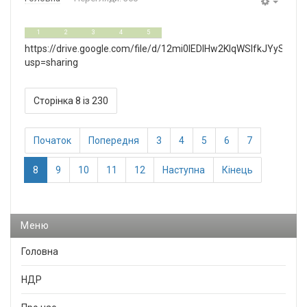
Empty
0
5
1
2
3
4
5
https://drive.google.com/file/d/12mi0lEDlHw2KlqWSIfkJYySsN4
usp=sharing
Сторінка 8 із 230
Початок
Попередня
3
4
5
6
7
8
9
10
11
12
Наступна
Кінець
Меню
Головна
НДР