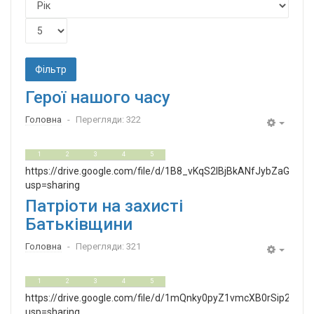
Фільтр
Герої нашого часу
Головна
Перегляди: 322
Empty
0
5
1
2
3
4
5
https://drive.google.com/file/d/1B8_vKqS2lBjBkANfJybZaGlHtZ
usp=sharing
Патріоти на захисті
Батьківщини
Головна
Перегляди: 321
Empty
0
5
1
2
3
4
5
https://drive.google.com/file/d/1mQnky0pyZ1vmcXB0rSip2Lcx
usp=sharing