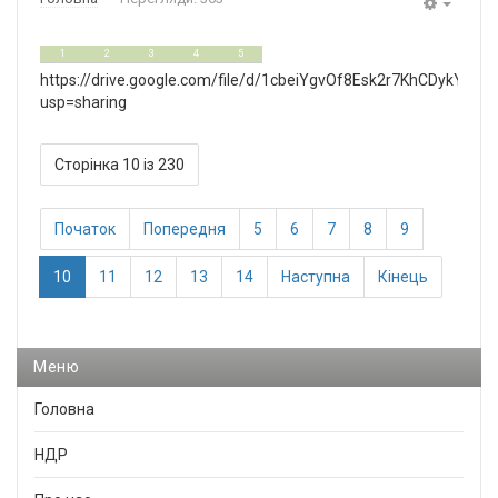
Empty
0
5
1
2
3
4
5
https://drive.google.com/file/d/1cbeiYgvOf8Esk2r7KhCDykYw1
usp=sharing
Сторінка 10 із 230
Початок
Попередня
5
6
7
8
9
10
11
12
13
14
Наступна
Кінець
Меню
Головна
НДР