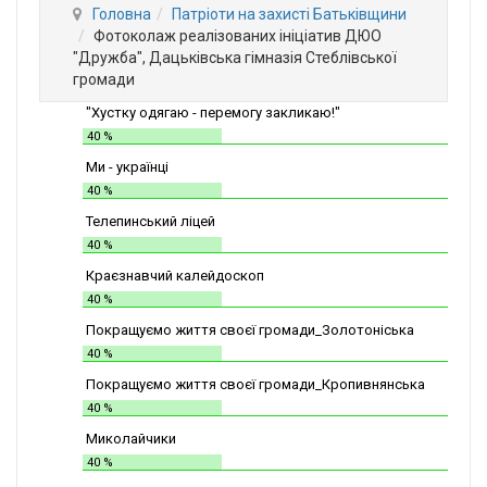
Головна
Патріоти на захисті Батьківщини
Фотоколаж реалізованих ініціатив ДЮО
"Дружба", Дацьківська гімназія Стеблівської
громади
"Хустку одягаю - перемогу закликаю!"
40 %
Ми - українці
40 %
Телепинський ліцей
40 %
Краєзнавчий калейдоскоп
40 %
Покращуємо життя своєї громади_Золотоніська
СШІТ №2
40 %
Покращуємо життя своєї громади_Кропивнянська
ЗОШ
40 %
Миколайчики
40 %