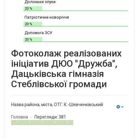
Долоньки злуки
20 %
Патріотичне новоріччя
20 %
Допомога ЗСУ
20 %
Фотоколаж реалізованих
ініціатив ДЮО "Дружба",
Дацьківська гімназія
Стеблівської громади
Назва района, міста, ОТГ:
К.-Шевченківський
Empty
Головна
Перегляди: 381
1
5
1
2
3
4
5