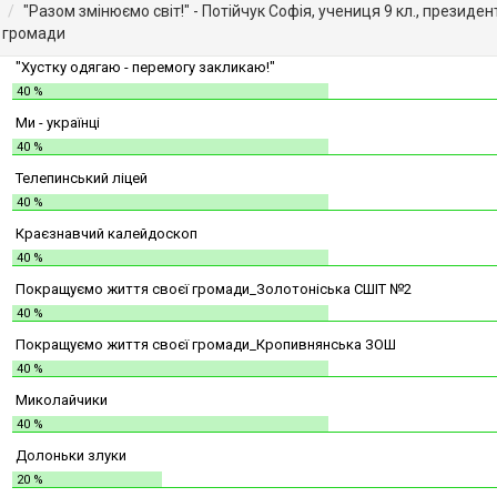
"Разом змінюємо світ!" - Потійчук Софія, учениця 9 кл., президе
громади
"Хустку одягаю - перемогу закликаю!"
40 %
Ми - українці
40 %
Телепинський ліцей
40 %
Краєзнавчий калейдоскоп
40 %
Покращуємо життя своєї громади_Золотоніська СШІТ №2
40 %
Покращуємо життя своєї громади_Кропивнянська ЗОШ
40 %
Миколайчики
40 %
Долоньки злуки
20 %