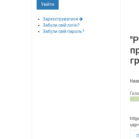
Зареєструватися
Забули свій логін?
Забули свій пароль?
"Р
п
г
Назв
Гол
1
5
1
http
usp
П