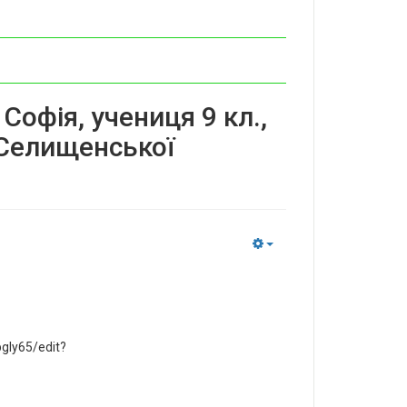
Софія, учениця 9 кл.,
 Селищенської
Empty
gIy65/edit?