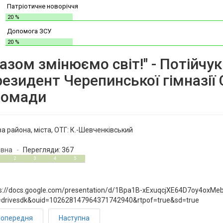
Патріотичне новоріччя
20 %
Допомога ЗСУ
20 %
азом змінюємо світ!" - Потійчук 
резидент Черепинської гімназії
ромади
а района, міста, ОТГ:
К.-Шевченківський
овна
Перегляди: 367
2
3
4
5
s://docs.google.com/presentation/d/1Bpa1B-xExuqcjXE64D7oy4oxMeb
=drivesdk&ouid=102628147964371742940&rtpof=true&sd=true
опередня
Наступна