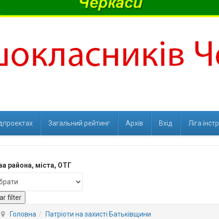
ідпроектах
Загальний рейтинг
Архів
Вхід
Ліга інст
а района, міста, ОТГ
ar filter
Головна
Патріоти на захисті Батьківщини