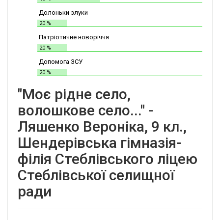
Долоньки злуки
20 %
Патріотичне новоріччя
20 %
Допомога ЗСУ
20 %
"Моє рідне село,
волошкове село..." -
Ляшенко Вероніка, 9 кл.,
Шендерівська гімназія-
філія Стеблівського ліцею
Стеблівської селищної
ради