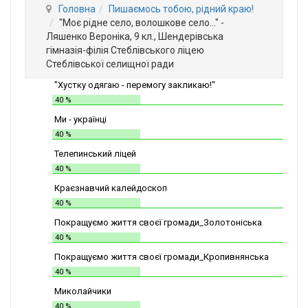
Головна
Пишаємось тобою, рідний краю!
"Моє рідне село, волошкове село..." -
Ляшенко Вероніка, 9 кл., Шендерівська
гімназія-філія Стеблівського ліцею
Стеблівської селищної ради
"Хустку одягаю - перемогу закликаю!"
40 %
Ми - українці
40 %
Телепинський ліцей
40 %
Краєзнавчий калейдоскоп
40 %
Покращуємо життя своєї громади_Золотоніська
СШІТ №2
40 %
Покращуємо життя своєї громади_Кропивнянська
ЗОШ
40 %
Миколайчики
40 %