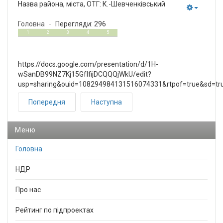
Назва района, міста, ОТГ:
К.-Шевченківський
Empty
Головна
Перегляди: 296
1.5
5
1
2
3
4
5
https://docs.google.com/presentation/d/1H-
wSanDB99NZ7Kj15GfIfijDCQQQjWkU/edit?
usp=sharing&ouid=108294984131516074331&rtpof=true&sd=tr
Попередня
Наступна
Меню
Головна
НДР
Про нас
Рейтинг по підпроектах