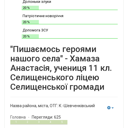
Долоньки злуки
20 %
Патріотичне новоріччя
20 %
Допомога ЗСУ
20 %
"Пишаємось героями
нашого села" - Хамаза
Анастасія, учениця 11 кл.
Селищенського ліцею
Селищенської громади
Назва района, міста, ОТГ:
К.-Шевченківський
Empty
Головна
Перегляди: 625
3
5
1
2
3
4
5