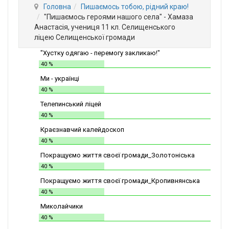
Головна
Пишаємось тобою, рідний краю!
"Пишаємось героями нашого села" - Хамаза
Анастасія, учениця 11 кл. Селищенського
ліцею Селищенської громади
"Хустку одягаю - перемогу закликаю!"
40 %
Ми - українці
40 %
Телепинський ліцей
40 %
Краєзнавчий калейдоскоп
40 %
Покращуємо життя своєї громади_Золотоніська
СШІТ №2
40 %
Покращуємо життя своєї громади_Кропивнянська
ЗОШ
40 %
Миколайчики
40 %