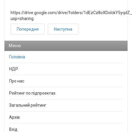
https://drive.google.com/drive/folders/1dEzCz8oXDolckY5yq
usp=sharing
Попередня
Наступна
Меню
Головна
НДР
Про нас
Рейтинг по підпроектах
Загальний рейтинг
Архів
Вхід