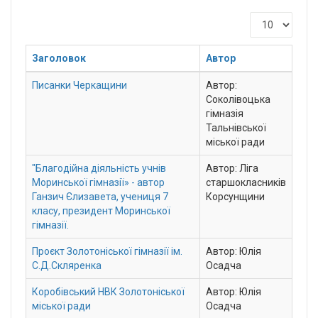
Показати
Заголовок
Автор
Писанки Черкащини
Автор:
Соколівоцька
гімназія
Тальнівської
міської ради
"Благодійна діяльність учнів
Автор: Ліга
Моринської гімназії» - автор
старшокласників
Ганзич Єлизавета, учениця 7
Корсунщини
класу, президент Моринської
гімназії.
Проєкт Золотоніської гімназії ім.
Автор: Юлія
С.Д.Скляренка
Осадча
Коробівський НВК Золотоніської
Автор: Юлія
міської ради
Осадча