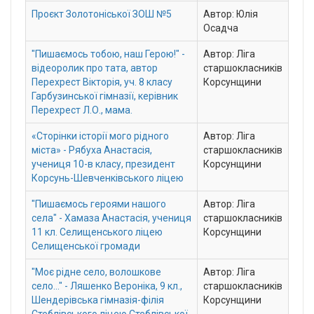
Проєкт Золотоніської ЗОШ №5
Автор: Юлія
Осадча
"Пишаємось тобою, наш Герою!" -
Автор: Ліга
відеоролик про тата, автор
старшокласників
Перехрест Вікторія, уч. 8 класу
Корсунщини
Гарбузинської гімназії, керівник
Перехрест Л.О., мама.
«Сторінки історії мого рідного
Автор: Ліга
міста» - Рябуха Анастасія,
старшокласників
учениця 10-в класу, президент
Корсунщини
Корсунь-Шевченківського ліцею
"Пишаємось героями нашого
Автор: Ліга
села" - Хамаза Анастасія, учениця
старшокласників
11 кл. Селищенського ліцею
Корсунщини
Селищенської громади
"Моє рідне село, волошкове
Автор: Ліга
село..." - Ляшенко Вероніка, 9 кл.,
старшокласників
Шендерівська гімназія-філія
Корсунщини
Стеблівського ліцею Стеблівської