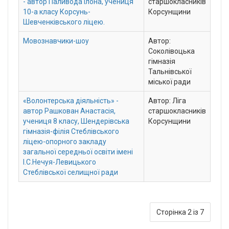
- автор Паливода Ілона, учениця
старшокласників
10-а класу Корсунь-
Корсунщини
Шевченківського ліцею.
Мовознавчики-шоу
Автор:
Соколівоцька
гімназія
Тальнівської
міської ради
«Волонтерська діяльність» -
Автор: Ліга
автор Рашкован Анастасія,
старшокласників
учениця 8 класу, Шендерівська
Корсунщини
гімназія-філія Стеблівського
ліцею-опорного закладу
загальної середньої освіти імені
І.С.Нечуя-Левицького
Стеблівської селищної ради
Сторінка 2 із 7