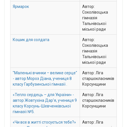
Ярмарок
Автор:
Соколівоцька
гімназія
Тальнівської
міської ради
Кошик для солдата
Автор:
Соколівоцька
гімназія
Тальнівської
міської ради
"Маленькі вчинки – велике серце"
Автор: Ліга
- автор Мороз Діана, учениця 8
старшокласників
класу Гарбузинської гімназії .
Корсунщини
«Тепло сердець – для України» -
Автор: Ліга
автор Жовтухіна Дар'я, учениця 9
старшокласників
класу Корсунь-Шевченківської
Корсунщини
гімназії №5.
«Чи все в житті стосується тебе?»
Автор: Ліга