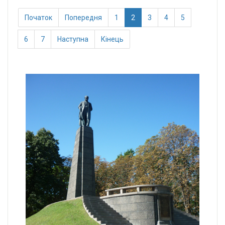
Початок
Попередня
1
2
3
4
5
6
7
Наступна
Кінець