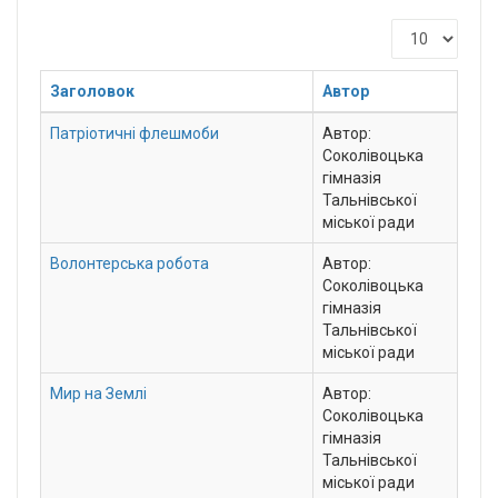
Показати
Заголовок
Автор
Патріотичні флешмоби
Автор:
Соколівоцька
гімназія
Тальнівської
міської ради
Волонтерська робота
Автор:
Соколівоцька
гімназія
Тальнівської
міської ради
Мир на Землі
Автор:
Соколівоцька
гімназія
Тальнівської
міської ради